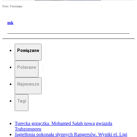
Foto: Fotorzepa
mk
Powiązane
Polecane
Najnowsze
Tagi
Turecka gorączka. Mohamed Salah nową gwiazdą
Trabzonsporu
Jagiellonia pokonała słynnych Rangersów. Wyniki el. Ligi