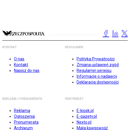
KONTAKT
REGULAMIN
O nas
Polityka Prywatności
Kontakt
Zmiana ustawień zgód
Napisz do nas
Regulamin serwisu
Informacje o nadawcy
Deklaracja dostępności
REKLAMA I PRENUMERATA
PARTNERZY
Reklama
E-kiosk.pl
Ogłoszenia
E-gazety.pl
Prenumerata
Nexto.pl
Archiwum
Mała księgowość