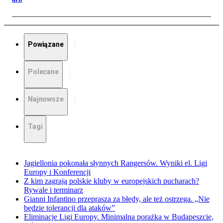
Powiązane
Polecane
Najnowsze
Tagi
Jagiellonia pokonała słynnych Rangersów. Wyniki el. Ligi
Europy i Konferencji
Z kim zagrają polskie kluby w europejskich pucharach?
Rywale i terminarz
Gianni Infantino przeprasza za błędy, ale też ostrzega. „Nie
będzie tolerancji dla ataków”
Eliminacje Ligi Europy. Minimalna porażka w Budapeszcie,