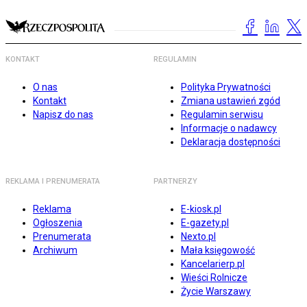
KONTAKT
REGULAMIN
O nas
Polityka Prywatności
Kontakt
Zmiana ustawień zgód
Napisz do nas
Regulamin serwisu
Informacje o nadawcy
Deklaracja dostępności
REKLAMA I PRENUMERATA
PARTNERZY
Reklama
E-kiosk.pl
Ogłoszenia
E-gazety.pl
Prenumerata
Nexto.pl
Archiwum
Mała księgowość
Kancelarierp.pl
Wieści Rolnicze
Życie Warszawy