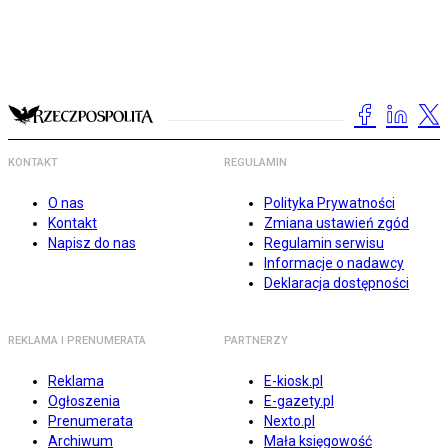
KONTAKT
REGULAMIN
O nas
Polityka Prywatności
Kontakt
Zmiana ustawień zgód
Napisz do nas
Regulamin serwisu
Informacje o nadawcy
Deklaracja dostępności
REKLAMA I PRENUMERATA
PARTNERZY
Reklama
E-kiosk.pl
Ogłoszenia
E-gazety.pl
Prenumerata
Nexto.pl
Archiwum
Mała księgowość