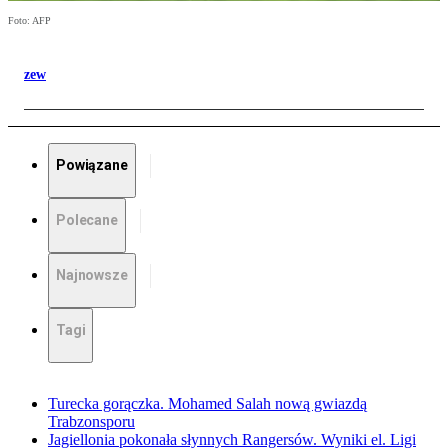
Foto: AFP
zew
Powiązane
Polecane
Najnowsze
Tagi
Turecka gorączka. Mohamed Salah nową gwiazdą
Trabzonsporu
Jagiellonia pokonała słynnych Rangersów. Wyniki el. Ligi