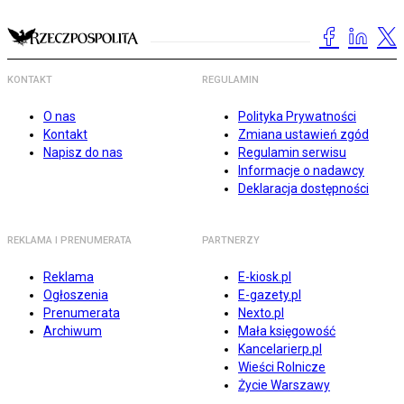
KONTAKT
REGULAMIN
O nas
Polityka Prywatności
Kontakt
Zmiana ustawień zgód
Napisz do nas
Regulamin serwisu
Informacje o nadawcy
Deklaracja dostępności
REKLAMA I PRENUMERATA
PARTNERZY
Reklama
E-kiosk.pl
Ogłoszenia
E-gazety.pl
Prenumerata
Nexto.pl
Archiwum
Mała księgowość
Kancelarierp.pl
Wieści Rolnicze
Życie Warszawy