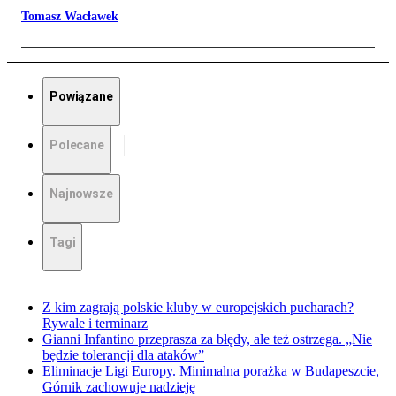
Tomasz Wacławek
Powiązane
Polecane
Najnowsze
Tagi
Z kim zagrają polskie kluby w europejskich pucharach?
Rywale i terminarz
Gianni Infantino przeprasza za błędy, ale też ostrzega. „Nie
będzie tolerancji dla ataków”
Eliminacje Ligi Europy. Minimalna porażka w Budapeszcie,
Górnik zachowuje nadzieję