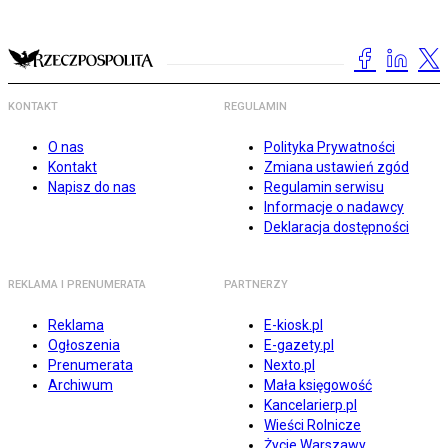
KONTAKT
REGULAMIN
O nas
Polityka Prywatności
Kontakt
Zmiana ustawień zgód
Napisz do nas
Regulamin serwisu
Informacje o nadawcy
Deklaracja dostępności
REKLAMA I PRENUMERATA
PARTNERZY
Reklama
E-kiosk.pl
Ogłoszenia
E-gazety.pl
Prenumerata
Nexto.pl
Archiwum
Mała księgowość
Kancelarierp.pl
Wieści Rolnicze
Życie Warszawy