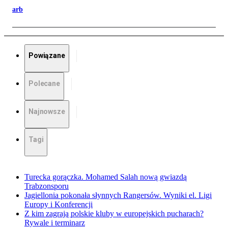
arb
Powiązane
Polecane
Najnowsze
Tagi
Turecka gorączka. Mohamed Salah nową gwiazdą
Trabzonsporu
Jagiellonia pokonała słynnych Rangersów. Wyniki el. Ligi
Europy i Konferencji
Z kim zagrają polskie kluby w europejskich pucharach?
Rywale i terminarz