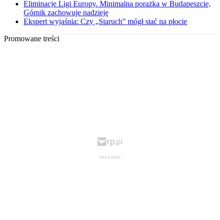
Eliminacje Ligi Europy. Minimalna porażka w Budapeszcie,
Górnik zachowuje nadzieję
Ekspert wyjaśnia: Czy „Staruch” mógł stać na płocie
Promowane treści