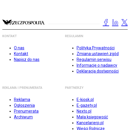
KONTAKT
REGULAMIN
O nas
Polityka Prywatności
Kontakt
Zmiana ustawień zgód
Napisz do nas
Regulamin serwisu
Informacje o nadawcy
Deklaracja dostępności
REKLAMA I PRENUMERATA
PARTNERZY
Reklama
E-kiosk.pl
Ogłoszenia
E-gazety.pl
Prenumerata
Nexto.pl
Archiwum
Mała księgowość
Kancelarierp.pl
Wieści Rolnicze