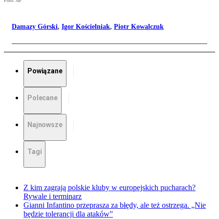
Foto: AP
Damazy Górski
,
Igor Kościelniak
,
Piotr Kowalczuk
Powiązane
Polecane
Najnowsze
Tagi
Z kim zagrają polskie kluby w europejskich pucharach?
Rywale i terminarz
Gianni Infantino przeprasza za błędy, ale też ostrzega. „Nie
będzie tolerancji dla ataków”