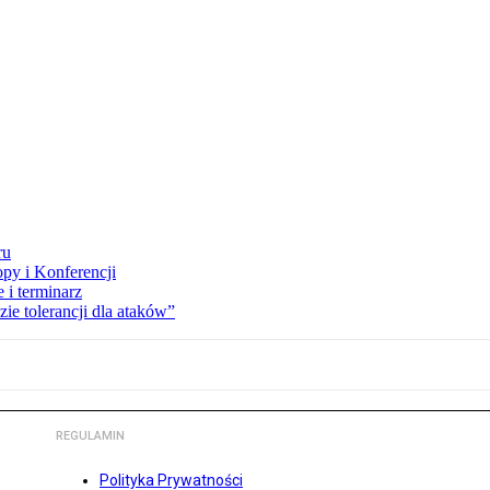
ru
opy i Konferencji
 i terminarz
zie tolerancji dla ataków”
REGULAMIN
Polityka Prywatności