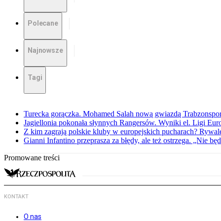
Polecane
Najnowsze
Tagi
Turecka gorączka. Mohamed Salah nową gwiazdą Trabzonspo
Jagiellonia pokonała słynnych Rangersów. Wyniki el. Ligi Eur
Z kim zagrają polskie kluby w europejskich pucharach? Rywale
Gianni Infantino przeprasza za błędy, ale też ostrzega. „Nie będ
Promowane treści
KONTAKT
O nas