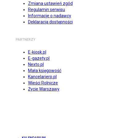
Zmiana ustawień zgód
Regulamin serwisu
Informacje o nadawcy
Deklaracja dostępności
PARTNERZY
E-kiosk.pl
E-gazety.pl
Nexto.pl
Mała księgowość
Kancelarierp.pl
Wieści Rolnicze
Życie Warszawy
KALENDARIUM