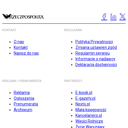
KONTAKT
REGULAMIN
O nas
Polityka Prywatności
Kontakt
Zmiana ustawień zgód
Napisz do nas
Regulamin serwisu
Informacje o nadawcy
Deklaracja dostępności
REKLAMA I PRENUMERATA
PARTNERZY
Reklama
E-kiosk.pl
Ogłoszenia
E-gazety.pl
Prenumerata
Nexto.pl
Archiwum
Mała księgowość
Kancelarierp.pl
Wieści Rolnicze
Życie Warszawy