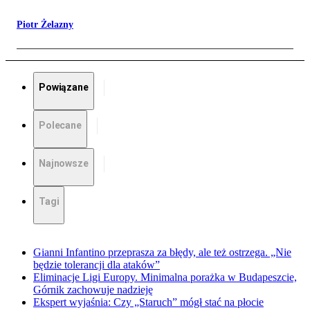
Piotr Żelazny
Powiązane
Polecane
Najnowsze
Tagi
Gianni Infantino przeprasza za błędy, ale też ostrzega. „Nie
będzie tolerancji dla ataków”
Eliminacje Ligi Europy. Minimalna porażka w Budapeszcie,
Górnik zachowuje nadzieję
Ekspert wyjaśnia: Czy „Staruch” mógł stać na płocie