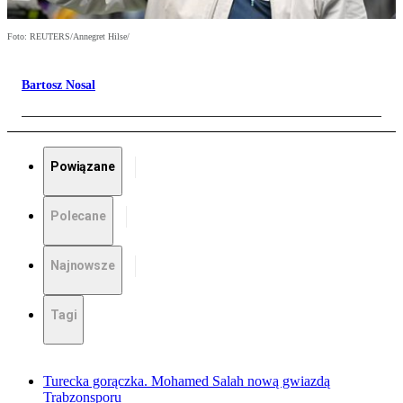
Foto: REUTERS/Annegret Hilse/
Bartosz Nosal
Powiązane
Polecane
Najnowsze
Tagi
Turecka gorączka. Mohamed Salah nową gwiazdą
Trabzonsporu