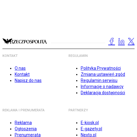
KONTAKT
REGULAMIN
O nas
Polityka Prywatności
Kontakt
Zmiana ustawień zgód
Napisz do nas
Regulamin serwisu
Informacje o nadawcy
Deklaracja dostępności
REKLAMA I PRENUMERATA
PARTNERZY
Reklama
E-kiosk.pl
Ogłoszenia
E-gazety.pl
Prenumerata
Nexto.pl