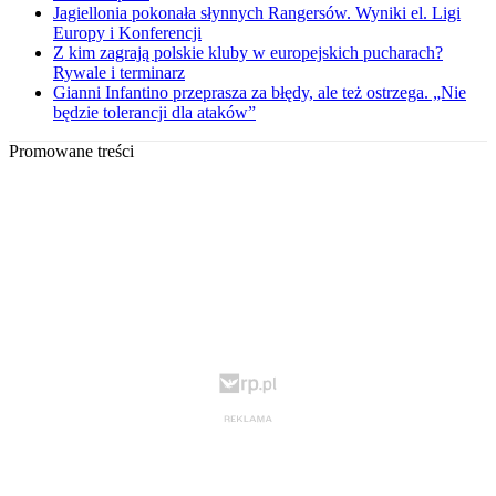
Jagiellonia pokonała słynnych Rangersów. Wyniki el. Ligi
Europy i Konferencji
Z kim zagrają polskie kluby w europejskich pucharach?
Rywale i terminarz
Gianni Infantino przeprasza za błędy, ale też ostrzega. „Nie
będzie tolerancji dla ataków”
Promowane treści