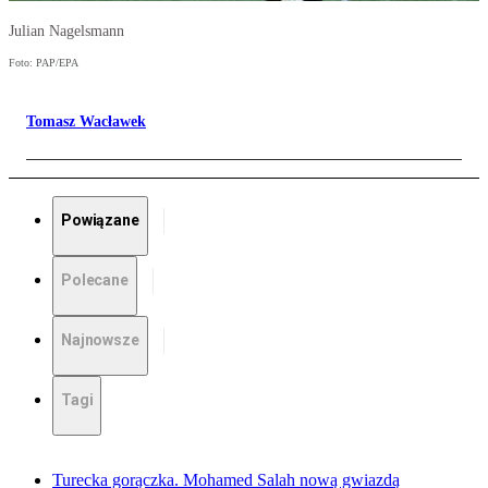
Julian Nagelsmann
Foto: PAP/EPA
Tomasz Wacławek
Powiązane
Polecane
Najnowsze
Tagi
Turecka gorączka. Mohamed Salah nową gwiazdą