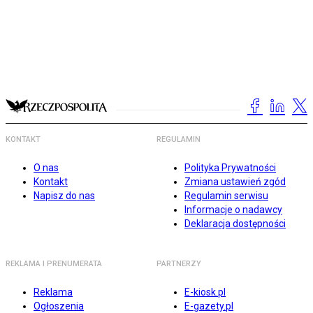
KONTAKT
REGULAMIN
O nas
Polityka Prywatności
Kontakt
Zmiana ustawień zgód
Napisz do nas
Regulamin serwisu
Informacje o nadawcy
Deklaracja dostępności
REKLAMA I PRENUMERATA
PARTNERZY
Reklama
E-kiosk.pl
Ogłoszenia
E-gazety.pl