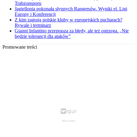
Trabzonsporu
Jagiellonia pokonała słynnych Rangersów. Wyniki el. Ligi
Europy i Konferencji
Z kim zagrają polskie kluby w europejskich pucharach?
Rywale i terminarz
Gianni Infantino przeprasza za błędy, ale też ostrzega. „Nie
będzie tolerancji dla ataków”
Promowane treści