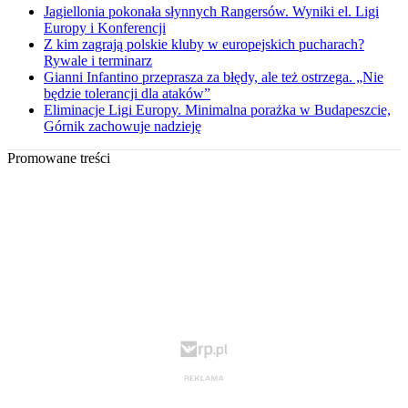
Jagiellonia pokonała słynnych Rangersów. Wyniki el. Ligi
Europy i Konferencji
Z kim zagrają polskie kluby w europejskich pucharach?
Rywale i terminarz
Gianni Infantino przeprasza za błędy, ale też ostrzega. „Nie
będzie tolerancji dla ataków”
Eliminacje Ligi Europy. Minimalna porażka w Budapeszcie,
Górnik zachowuje nadzieję
Promowane treści