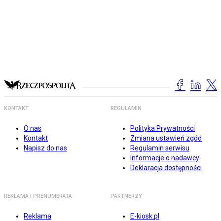
KONTAKT
REGULAMIN
O nas
Polityka Prywatności
Kontakt
Zmiana ustawień zgód
Napisz do nas
Regulamin serwisu
Informacje o nadawcy
Deklaracja dostępności
REKLAMA I PRENUMERATA
PARTNERZY
Reklama
E-kiosk.pl