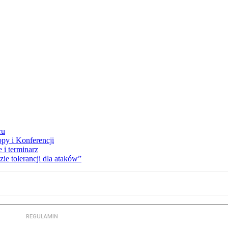
ru
opy i Konferencji
 i terminarz
zie tolerancji dla ataków”
REGULAMIN