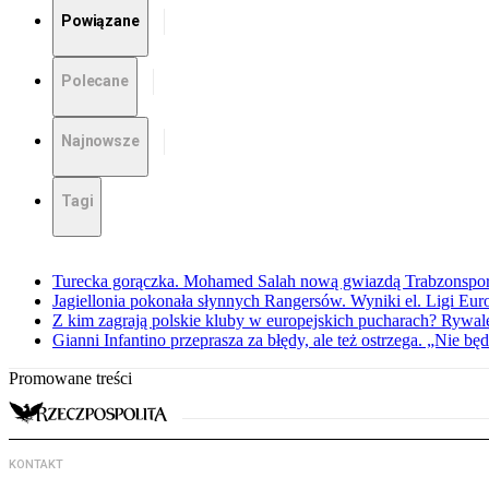
Powiązane
Polecane
Najnowsze
Tagi
Turecka gorączka. Mohamed Salah nową gwiazdą Trabzonspo
Jagiellonia pokonała słynnych Rangersów. Wyniki el. Ligi Eur
Z kim zagrają polskie kluby w europejskich pucharach? Rywale
Gianni Infantino przeprasza za błędy, ale też ostrzega. „Nie będ
Promowane treści
KONTAKT