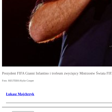
Prezydent FIFA Gianni Infantino i trofeum zwycięzcy Mistrzostw Świata FI
Foto: REUTERS/Kylie Cooper
Łukasz Majchrzyk