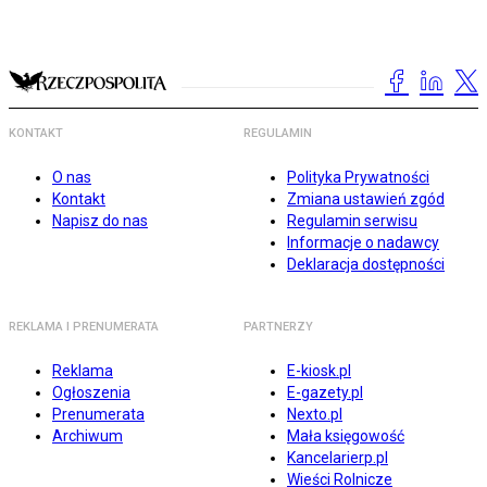
KONTAKT
REGULAMIN
O nas
Polityka Prywatności
Kontakt
Zmiana ustawień zgód
Napisz do nas
Regulamin serwisu
Informacje o nadawcy
Deklaracja dostępności
REKLAMA I PRENUMERATA
PARTNERZY
Reklama
E-kiosk.pl
Ogłoszenia
E-gazety.pl
Prenumerata
Nexto.pl
Archiwum
Mała księgowość
Kancelarierp.pl
Wieści Rolnicze