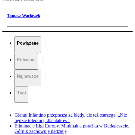
Tomasz Wacławek
Powiązane
Polecane
Najnowsze
Tagi
Gianni Infantino przeprasza za błędy, ale też ostrzega. „Nie
będzie tolerancji dla ataków”
Eliminacje Ligi Europy. Minimalna porażka w Budapeszcie,
Górnik zachowuje nadzieję