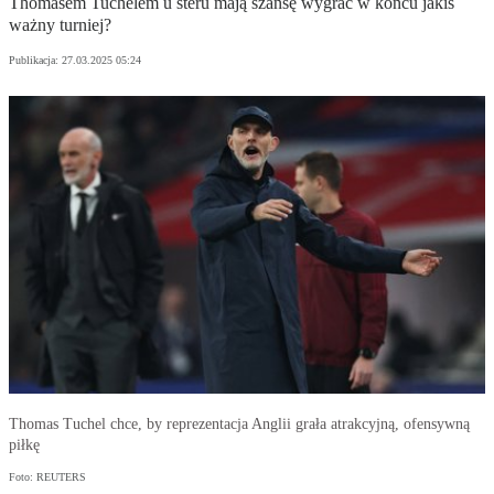
Thomasem Tuchelem u steru mają szansę wygrać w końcu jakiś
ważny turniej?
Publikacja:
27.03.2025 05:24
Thomas Tuchel chce, by reprezentacja Anglii grała atrakcyjną, ofensywną
piłkę
Foto: REUTERS