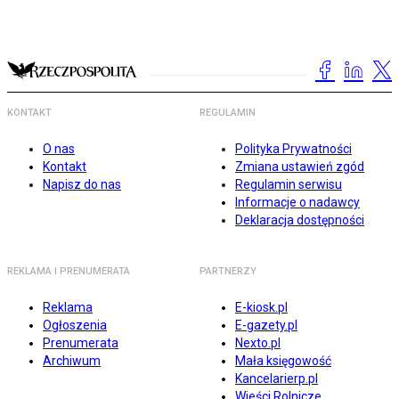
KONTAKT
REGULAMIN
O nas
Polityka Prywatności
Kontakt
Zmiana ustawień zgód
Napisz do nas
Regulamin serwisu
Informacje o nadawcy
Deklaracja dostępności
REKLAMA I PRENUMERATA
PARTNERZY
Reklama
E-kiosk.pl
Ogłoszenia
E-gazety.pl
Prenumerata
Nexto.pl
Archiwum
Mała księgowość
Kancelarierp.pl
Wieści Rolnicze