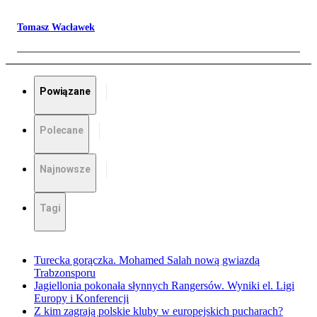
Tomasz Wacławek
Powiązane
Polecane
Najnowsze
Tagi
Turecka gorączka. Mohamed Salah nową gwiazdą
Trabzonsporu
Jagiellonia pokonała słynnych Rangersów. Wyniki el. Ligi
Europy i Konferencji
Z kim zagrają polskie kluby w europejskich pucharach?