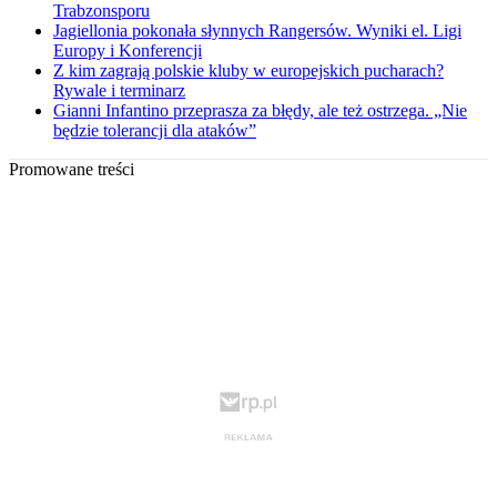
Trabzonsporu
Jagiellonia pokonała słynnych Rangersów. Wyniki el. Ligi
Europy i Konferencji
Z kim zagrają polskie kluby w europejskich pucharach?
Rywale i terminarz
Gianni Infantino przeprasza za błędy, ale też ostrzega. „Nie
będzie tolerancji dla ataków”
Promowane treści