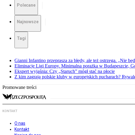
Polecane
Najnowsze
Tagi
Gianni Infantino przeprasza za błędy, ale też ostrzega. „Nie będ
Eliminacje Ligi Europy. Minimalna porażka w Budapeszcie, G
Ekspert wyjaśnia: Czy „Staruch” mógł stać na płocie
Z kim zagrają polskie kluby w europejskich pucharach? Rywale
Promowane treści
KONTAKT
O nas
Kontakt