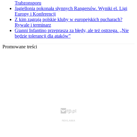
Trabzonsporu
Jagiellonia pokonała słynnych Rangersów. Wyniki el. Ligi
Europy i Konferencji
Z kim zagrają polskie kluby w europejskich pucharach?
Rywale i terminarz
Gianni Infantino przeprasza za błędy, ale też ostrzega. „Nie
będzie tolerancji dla ataków”
Promowane treści