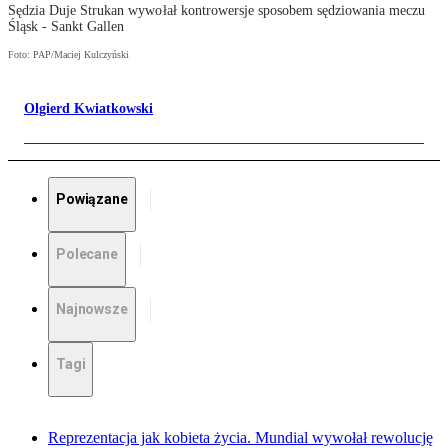
Sędzia Duje Strukan wywołał kontrowersje sposobem sędziowania meczu
Śląsk - Sankt Gallen
Foto: PAP/Maciej Kulczyński
Olgierd Kwiatkowski
Powiązane
Polecane
Najnowsze
Tagi
Reprezentacja jak kobieta życia. Mundial wywołał rewolucję