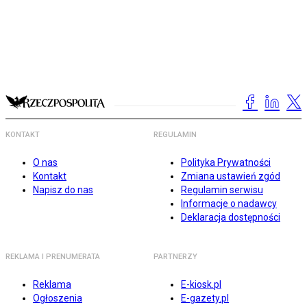
KONTAKT
REGULAMIN
O nas
Polityka Prywatności
Kontakt
Zmiana ustawień zgód
Napisz do nas
Regulamin serwisu
Informacje o nadawcy
Deklaracja dostępności
REKLAMA I PRENUMERATA
PARTNERZY
Reklama
E-kiosk.pl
Ogłoszenia
E-gazety.pl