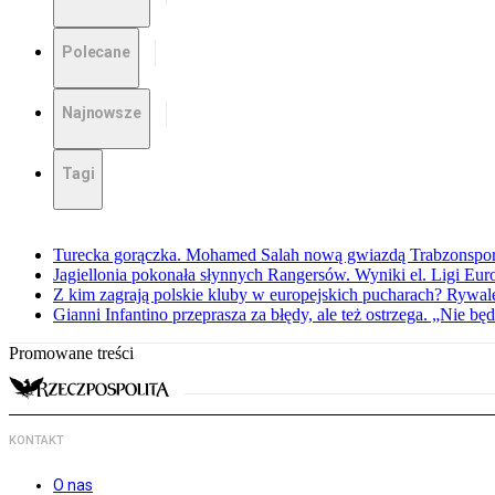
Polecane
Najnowsze
Tagi
Turecka gorączka. Mohamed Salah nową gwiazdą Trabzonspo
Jagiellonia pokonała słynnych Rangersów. Wyniki el. Ligi Eur
Z kim zagrają polskie kluby w europejskich pucharach? Rywale
Gianni Infantino przeprasza za błędy, ale też ostrzega. „Nie będ
Promowane treści
KONTAKT
O nas