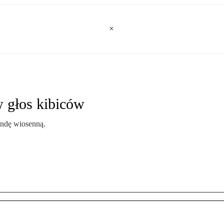
w głos kibiców
undę wiosenną.