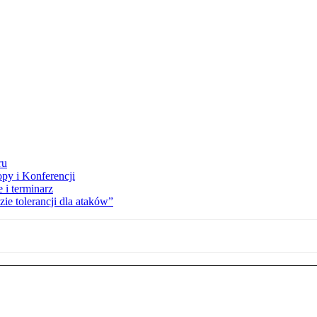
ru
opy i Konferencji
 i terminarz
zie tolerancji dla ataków”