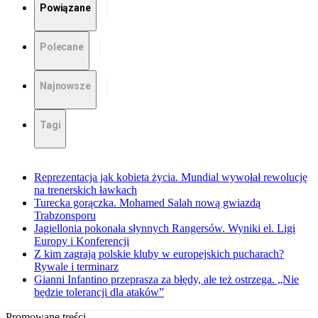
Powiązane
Polecane
Najnowsze
Tagi
Reprezentacja jak kobieta życia. Mundial wywołał rewolucję
na trenerskich ławkach
Turecka gorączka. Mohamed Salah nową gwiazdą
Trabzonsporu
Jagiellonia pokonała słynnych Rangersów. Wyniki el. Ligi
Europy i Konferencji
Z kim zagrają polskie kluby w europejskich pucharach?
Rywale i terminarz
Gianni Infantino przeprasza za błędy, ale też ostrzega. „Nie
będzie tolerancji dla ataków”
Promowane treści