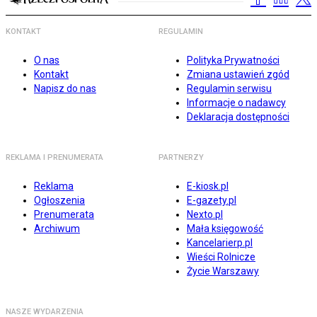
KONTAKT
REGULAMIN
O nas
Polityka Prywatności
Kontakt
Zmiana ustawień zgód
Napisz do nas
Regulamin serwisu
Informacje o nadawcy
Deklaracja dostępności
REKLAMA I PRENUMERATA
PARTNERZY
Reklama
E-kiosk.pl
Ogłoszenia
E-gazety.pl
Prenumerata
Nexto.pl
Archiwum
Mała księgowość
Kancelarierp.pl
Wieści Rolnicze
Życie Warszawy
NASZE WYDARZENIA