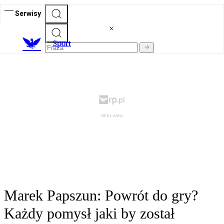
Serwisy
S
port
Marek Papszun: Powrót do gry?
Każdy pomysł jaki by został