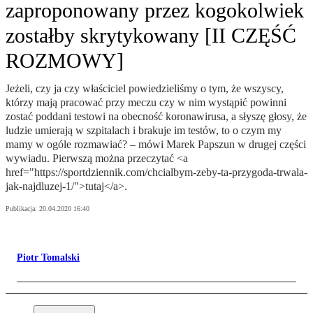
zaproponowany przez kogokolwiek
zostałby skrytykowany [II CZĘŚĆ
ROZMOWY]
Jeżeli, czy ja czy właściciel powiedzieliśmy o tym, że wszyscy,
którzy mają pracować przy meczu czy w nim wystąpić powinni
zostać poddani testowi na obecność koronawirusa, a słyszę głosy, że
ludzie umierają w szpitalach i brakuje im testów, to o czym my
mamy w ogóle rozmawiać? – mówi Marek Papszun w drugej części
wywiadu. Pierwszą można przeczytać <a
href="https://sportdziennik.com/chcialbym-zeby-ta-przygoda-trwala-
jak-najdluzej-1/">tutaj</a>.
Publikacja:
20.04.2020 16:40
Piotr Tomalski