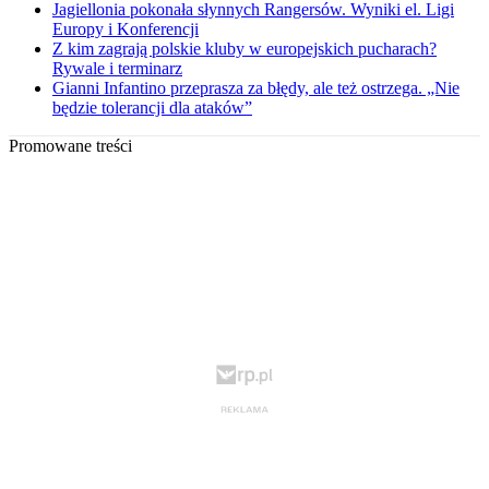
Jagiellonia pokonała słynnych Rangersów. Wyniki el. Ligi
Europy i Konferencji
Z kim zagrają polskie kluby w europejskich pucharach?
Rywale i terminarz
Gianni Infantino przeprasza za błędy, ale też ostrzega. „Nie
będzie tolerancji dla ataków”
Promowane treści