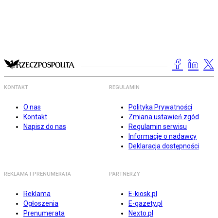
KONTAKT
REGULAMIN
O nas
Polityka Prywatności
Kontakt
Zmiana ustawień zgód
Napisz do nas
Regulamin serwisu
Informacje o nadawcy
Deklaracja dostępności
REKLAMA I PRENUMERATA
PARTNERZY
Reklama
E-kiosk.pl
Ogłoszenia
E-gazety.pl
Prenumerata
Nexto.pl