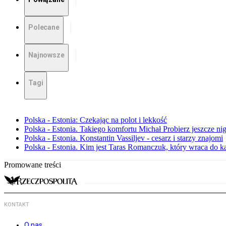
Polecane
Najnowsze
Tagi
Polska - Estonia: Czekając na polot i lekkość
Polska - Estonia. Takiego komfortu Michał Probierz jeszcze ni
Polska - Estonia. Konstantin Vassiljev - cesarz i starzy znajomi
Polska - Estonia. Kim jest Taras Romanczuk, który wraca do ka
Promowane treści
KONTAKT
O nas