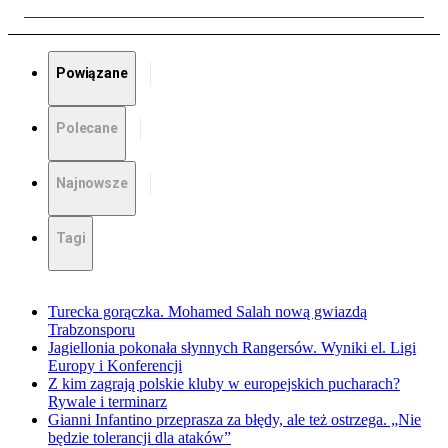
Powiązane
Polecane
Najnowsze
Tagi
Turecka gorączka. Mohamed Salah nową gwiazdą
Trabzonsporu
Jagiellonia pokonała słynnych Rangersów. Wyniki el. Ligi
Europy i Konferencji
Z kim zagrają polskie kluby w europejskich pucharach?
Rywale i terminarz
Gianni Infantino przeprasza za błędy, ale też ostrzega. „Nie
będzie tolerancji dla ataków”