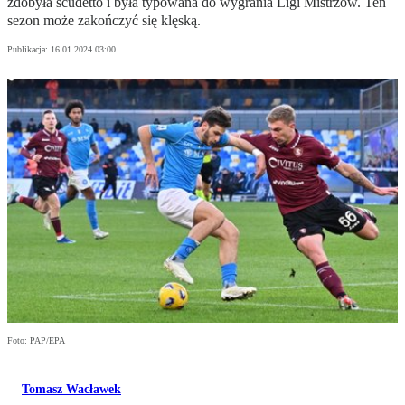
zdobyła scudetto i była typowana do wygrania Ligi Mistrzów. Ten
sezon może zakończyć się klęską.
Publikacja:
16.01.2024 03:00
Foto: PAP/EPA
Tomasz Wacławek