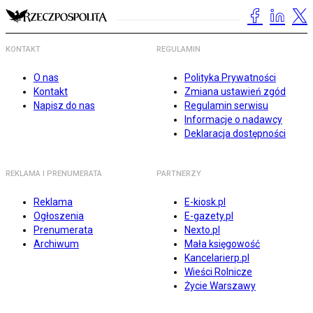
KONTAKT
REGULAMIN
O nas
Polityka Prywatności
Kontakt
Zmiana ustawień zgód
Napisz do nas
Regulamin serwisu
Informacje o nadawcy
Deklaracja dostępności
REKLAMA I PRENUMERATA
PARTNERZY
Reklama
E-kiosk.pl
Ogłoszenia
E-gazety.pl
Prenumerata
Nexto.pl
Archiwum
Mała księgowość
Kancelarierp.pl
Wieści Rolnicze
Życie Warszawy