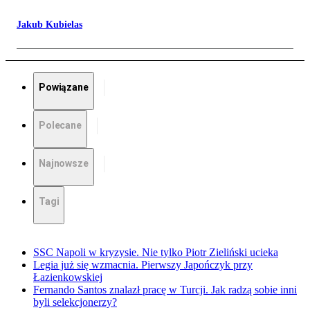
Jakub Kubielas
Powiązane
Polecane
Najnowsze
Tagi
SSC Napoli w kryzysie. Nie tylko Piotr Zieliński ucieka
Legia już się wzmacnia. Pierwszy Japończyk przy
Łazienkowskiej
Fernando Santos znalazł pracę w Turcji. Jak radzą sobie inni
byli selekcjonerzy?