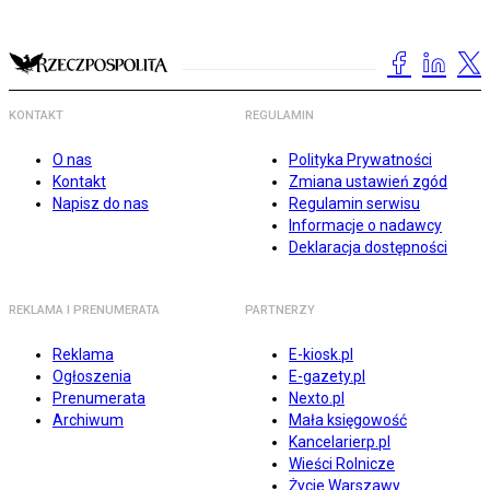
KONTAKT
REGULAMIN
O nas
Polityka Prywatności
Kontakt
Zmiana ustawień zgód
Napisz do nas
Regulamin serwisu
Informacje o nadawcy
Deklaracja dostępności
REKLAMA I PRENUMERATA
PARTNERZY
Reklama
E-kiosk.pl
Ogłoszenia
E-gazety.pl
Prenumerata
Nexto.pl
Archiwum
Mała księgowość
Kancelarierp.pl
Wieści Rolnicze
Życie Warszawy