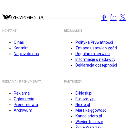
KONTAKT
REGULAMIN
O nas
Polityka Prywatności
Kontakt
Zmiana ustawień zgód
Napisz do nas
Regulamin serwisu
Informacje o nadawcy
Deklaracja dostępności
REKLAMA I PRENUMERATA
PARTNERZY
Reklama
E-kiosk.pl
Ogłoszenia
E-gazety.pl
Prenumerata
Nexto.pl
Archiwum
Mała księgowość
Kancelarierp.pl
Wieści Rolnicze
Życie Warszawy