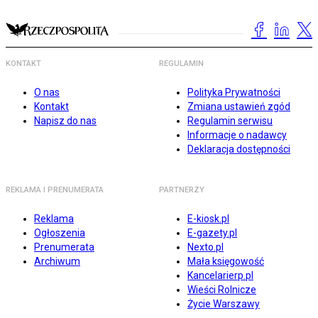
KONTAKT
REGULAMIN
O nas
Polityka Prywatności
Kontakt
Zmiana ustawień zgód
Napisz do nas
Regulamin serwisu
Informacje o nadawcy
Deklaracja dostępności
REKLAMA I PRENUMERATA
PARTNERZY
Reklama
E-kiosk.pl
Ogłoszenia
E-gazety.pl
Prenumerata
Nexto.pl
Archiwum
Mała księgowość
Kancelarierp.pl
Wieści Rolnicze
Życie Warszawy