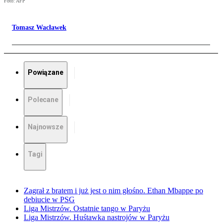
Foto: AFP
Tomasz Wacławek
Powiązane
Polecane
Najnowsze
Tagi
Zagrał z bratem i już jest o nim głośno. Ethan Mbappe po
debiucie w PSG
Liga Mistrzów. Ostatnie tango w Paryżu
Liga Mistrzów. Huśtawka nastrojów w Paryżu