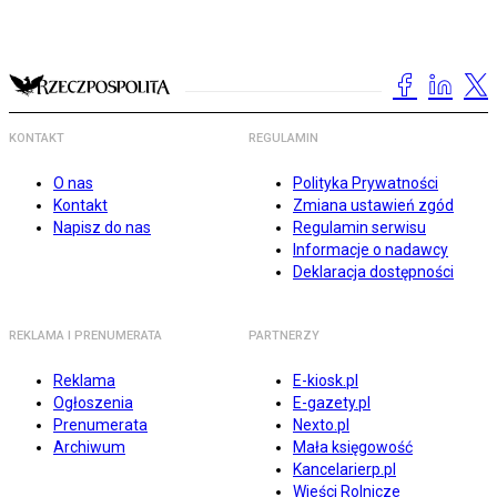
KONTAKT
REGULAMIN
O nas
Polityka Prywatności
Kontakt
Zmiana ustawień zgód
Napisz do nas
Regulamin serwisu
Informacje o nadawcy
Deklaracja dostępności
REKLAMA I PRENUMERATA
PARTNERZY
Reklama
E-kiosk.pl
Ogłoszenia
E-gazety.pl
Prenumerata
Nexto.pl
Archiwum
Mała księgowość
Kancelarierp.pl
Wieści Rolnicze