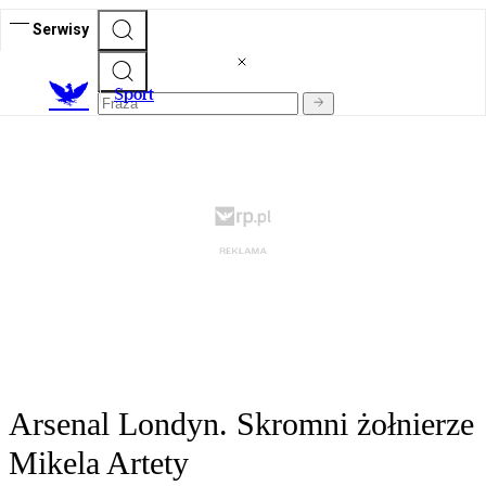
Serwisy
S
port
Arsenal Londyn. Skromni żołnierze
Mikela Artety