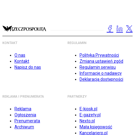
KONTAKT
REGULAMIN
O nas
Polityka Prywatności
Kontakt
Zmiana ustawień zgód
Napisz do nas
Regulamin serwisu
Informacje o nadawcy
Deklaracja dostępności
REKLAMA I PRENUMERATA
PARTNERZY
Reklama
E-kiosk.pl
Ogłoszenia
E-gazety.pl
Prenumerata
Nexto.pl
Archiwum
Mała księgowość
Kancelarierp.pl