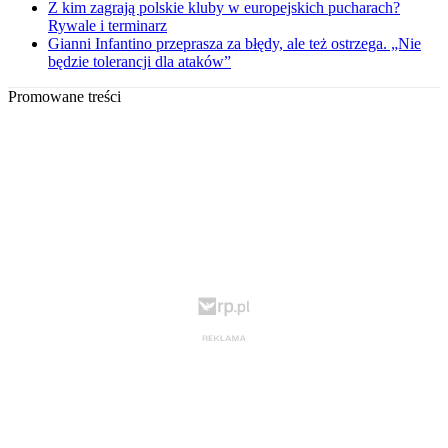
Z kim zagrają polskie kluby w europejskich pucharach?
Rywale i terminarz
Gianni Infantino przeprasza za błędy, ale też ostrzega. „Nie
będzie tolerancji dla ataków”
Promowane treści