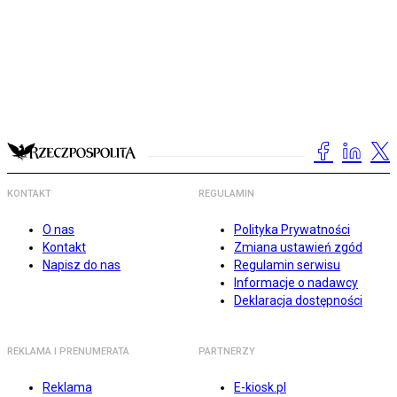
KONTAKT
REGULAMIN
O nas
Polityka Prywatności
Kontakt
Zmiana ustawień zgód
Napisz do nas
Regulamin serwisu
Informacje o nadawcy
Deklaracja dostępności
REKLAMA I PRENUMERATA
PARTNERZY
Reklama
E-kiosk.pl