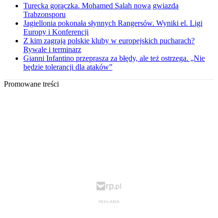
Turecka gorączka. Mohamed Salah nową gwiazdą
Trabzonsporu
Jagiellonia pokonała słynnych Rangersów. Wyniki el. Ligi
Europy i Konferencji
Z kim zagrają polskie kluby w europejskich pucharach?
Rywale i terminarz
Gianni Infantino przeprasza za błędy, ale też ostrzega. „Nie
będzie tolerancji dla ataków”
Promowane treści