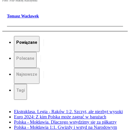
Foto: PAP/Maciej Kulczyński
Tomasz Wacławek
Powiązane
Polecane
Najnowsze
Tagi
Ekstraklasa. Legia - Raków 1:2. Szczyt, ale niezbyt wysoki
Euro 2024: Z kim Polska może zagrać w barażach
Polska - Mołdawia. Dlaczego wstydzimy się za piłkarzy
Polska - Mołdawia 1:1. Gwizdy i wstyd na Narodowym