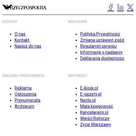
KONTAKT
REGULAMIN
O nas
Polityka Prywatności
Kontakt
Zmiana ustawień zgód
Napisz do nas
Regulamin serwisu
Informacje o nadawcy
Deklaracja dostępności
REKLAMA I PRENUMERATA
PARTNERZY
Reklama
E-kiosk.pl
Ogłoszenia
E-gazety.pl
Prenumerata
Nexto.pl
Archiwum
Mała księgowość
Kancelarierp.pl
Wieści Rolnicze
Życie Warszawy