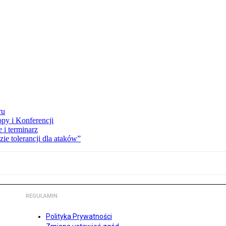
ru
opy i Konferencji
 i terminarz
zie tolerancji dla ataków”
REGULAMIN
Polityka Prywatności