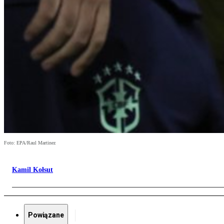
Foto: EPA/Raul Martinez
Kamil Kołsut
Powiązane