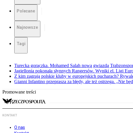
Polecane
Najnowsze
Tagi
Turecka gorączka. Mohamed Salah nową gwiazdą Trabzonspo
Jagiellonia pokonała słynnych Rangersów. Wyniki el. Ligi Eur
Z kim zagrają polskie kluby w europejskich pucharach? Rywale
Gianni Infantino przeprasza za błędy, ale też ostrzega. „Nie będ
Promowane treści
KONTAKT
O nas