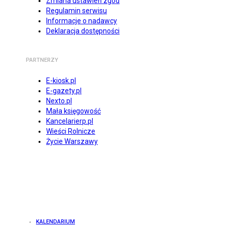
Zmiana ustawień zgód
Regulamin serwisu
Informacje o nadawcy
Deklaracja dostępności
PARTNERZY
E-kiosk.pl
E-gazety.pl
Nexto.pl
Mała księgowość
Kancelarierp.pl
Wieści Rolnicze
Życie Warszawy
KALENDARIUM