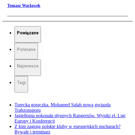
Tomasz Wacławek
Powiązane
Polecane
Najnowsze
Tagi
Turecka gorączka. Mohamed Salah nową gwiazdą
Trabzonsporu
Jagiellonia pokonała słynnych Rangersów. Wyniki el. Ligi
Europy i Konferencji
Z kim zagrają polskie kluby w europejskich pucharach?
Rywale i terminarz