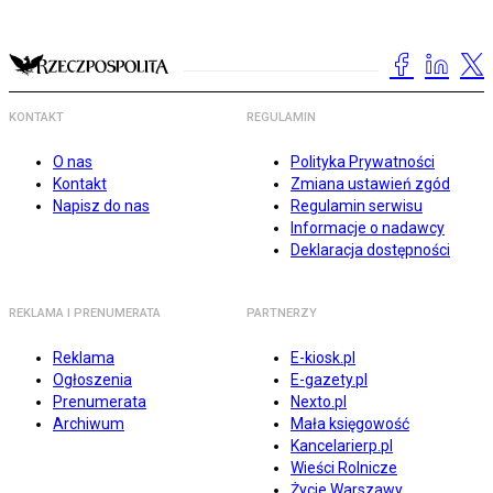
KONTAKT
REGULAMIN
O nas
Polityka Prywatności
Kontakt
Zmiana ustawień zgód
Napisz do nas
Regulamin serwisu
Informacje o nadawcy
Deklaracja dostępności
REKLAMA I PRENUMERATA
PARTNERZY
Reklama
E-kiosk.pl
Ogłoszenia
E-gazety.pl
Prenumerata
Nexto.pl
Archiwum
Mała księgowość
Kancelarierp.pl
Wieści Rolnicze
Życie Warszawy