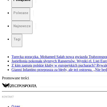
Polecane
Najnowsze
Tagi
Turecka gorączka. Mohamed Salah nową gwiazdą Trabzonspo
Jagiellonia pokonała słynnych Rangersów. Wyniki el. Ligi Eur
Z kim zagrają polskie kluby w europejskich pucharach? Rywale
Gianni Infantino przeprasza za błędy, ale też ostrzega. „Nie będ
Promowane treści
KONTAKT
O nas