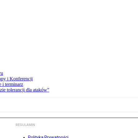
ru
opy i Konferencji
 i terminarz
zie tolerancji dla ataków”
REGULAMIN
Polityka Prywatności