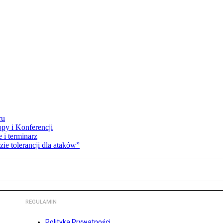
ru
opy i Konferencji
 i terminarz
zie tolerancji dla ataków”
REGULAMIN
Polityka Prywatności