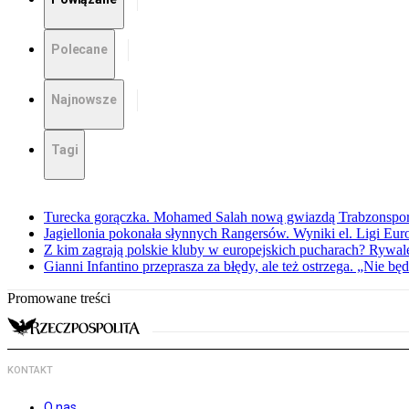
Polecane
Najnowsze
Tagi
Turecka gorączka. Mohamed Salah nową gwiazdą Trabzonspo
Jagiellonia pokonała słynnych Rangersów. Wyniki el. Ligi Eur
Z kim zagrają polskie kluby w europejskich pucharach? Rywale
Gianni Infantino przeprasza za błędy, ale też ostrzega. „Nie będ
Promowane treści
KONTAKT
O nas