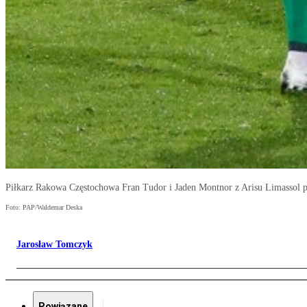
Piłkarz Rakowa Częstochowa Fran Tudor i Jaden Montnor z Arisu Limassol p
Foto: PAP/Waldemar Deska
Jarosław Tomczyk
Powiązane