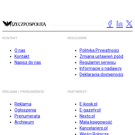
KONTAKT
REGULAMIN
O nas
Polityka Prywatności
Kontakt
Zmiana ustawień zgód
Napisz do nas
Regulamin serwisu
Informacje o nadawcy
Deklaracja dostępności
REKLAMA I PRENUMERATA
PARTNERZY
Reklama
E-kiosk.pl
Ogłoszenia
E-gazety.pl
Prenumerata
Nexto.pl
Archiwum
Mała księgowość
Kancelarierp.pl
Wieści Rolnicze