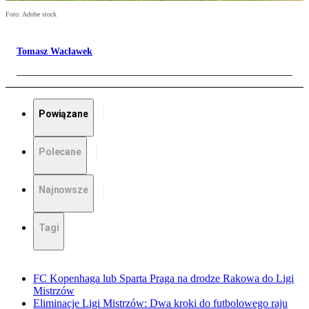
Foto: Adobe stock
Tomasz Wacławek
Powiązane
Polecane
Najnowsze
Tagi
FC Kopenhaga lub Sparta Praga na drodze Rakowa do Ligi
Mistrzów
Eliminacje Ligi Mistrzów: Dwa kroki do futbolowego raju