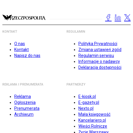
KONTAKT
REGULAMIN
O nas
Polityka Prywatności
Kontakt
Zmiana ustawień zgód
Napisz do nas
Regulamin serwisu
Informacje o nadawcy
Deklaracja dostępności
REKLAMA I PRENUMERATA
PARTNERZY
Reklama
E-kiosk.pl
Ogłoszenia
E-gazety.pl
Prenumerata
Nexto.pl
Archiwum
Mała księgowość
Kancelarierp.pl
Wieści Rolnicze
Życie Warszawy