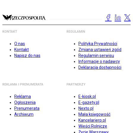
KONTAKT
REGULAMIN
O nas
Polityka Prywatności
Kontakt
Zmiana ustawień zgód
Napisz do nas
Regulamin serwisu
Informacje o nadawcy
Deklaracja dostępności
REKLAMA I PRENUMERATA
PARTNERZY
Reklama
E-kiosk.pl
Ogłoszenia
E-gazety.pl
Prenumerata
Nexto.pl
Archiwum
Mała księgowość
Kancelarierp.pl
Wieści Rolnicze
Życie Warszawy