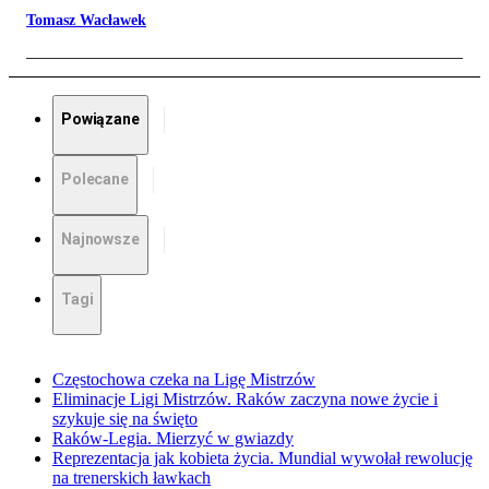
Tomasz Wacławek
Powiązane
Polecane
Najnowsze
Tagi
Częstochowa czeka na Ligę Mistrzów
Eliminacje Ligi Mistrzów. Raków zaczyna nowe życie i
szykuje się na święto
Raków-Legia. Mierzyć w gwiazdy
Reprezentacja jak kobieta życia. Mundial wywołał rewolucję
na trenerskich ławkach