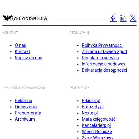
KONTAKT
REGULAMIN
O nas
Polityka Prywatności
Kontakt
Zmiana ustawień zgód
Napisz do nas
Regulamin serwisu
Informacje o nadawcy
Deklaracja dostępności
REKLAMA I PRENUMERATA
PARTNERZY
Reklama
E-kiosk.pl
Ogłoszenia
E-gazety.pl
Prenumerata
Nexto.pl
Archiwum
Mała księgowość
Kancelarierp.pl
Wieści Rolnicze
Życie Warszawy