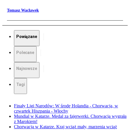
Tomasz Wacławek
Powiązane
Polecane
Najnowsze
Tagi
Finały Ligi Narodów: W środę Holandia - Chorwacja, w
czwartek Hiszpania - Włochy
Mundial w Katarze. Medal za fajerwerki. Chorwacja wygrała
z Marokiem!
Chorwacja w Katarze. Kraj wciąż mały, marzenia wciąż