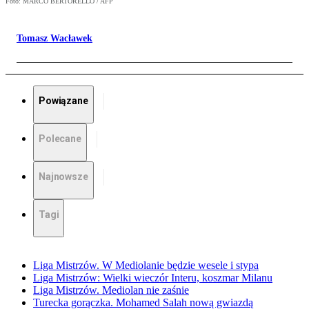
Foto: MARCO BERTORELLO / AFP
Tomasz Wacławek
Powiązane
Polecane
Najnowsze
Tagi
Liga Mistrzów. W Mediolanie będzie wesele i stypa
Liga Mistrzów: Wielki wieczór Interu, koszmar Milanu
Liga Mistrzów. Mediolan nie zaśnie
Turecka gorączka. Mohamed Salah nową gwiazdą