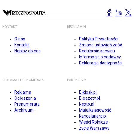
KONTAKT
REGULAMIN
O nas
Polityka Prywatności
Kontakt
Zmiana ustawień zgód
Napisz do nas
Regulamin serwisu
Informacje o nadawcy
Deklaracja dostępności
REKLAMA I PRENUMERATA
PARTNERZY
Reklama
E-kiosk.pl
Ogłoszenia
E-gazety.pl
Prenumerata
Nexto.pl
Archiwum
Mała księgowość
Kancelarierp.pl
Wieści Rolnicze
Życie Warszawy