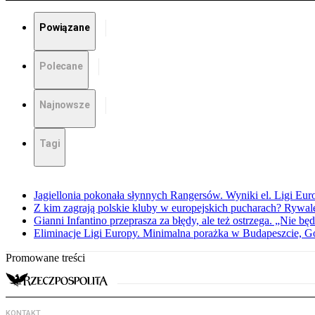
Powiązane
Polecane
Najnowsze
Tagi
Jagiellonia pokonała słynnych Rangersów. Wyniki el. Ligi Eur
Z kim zagrają polskie kluby w europejskich pucharach? Rywale
Gianni Infantino przeprasza za błędy, ale też ostrzega. „Nie będ
Eliminacje Ligi Europy. Minimalna porażka w Budapeszcie, G
Promowane treści
KONTAKT