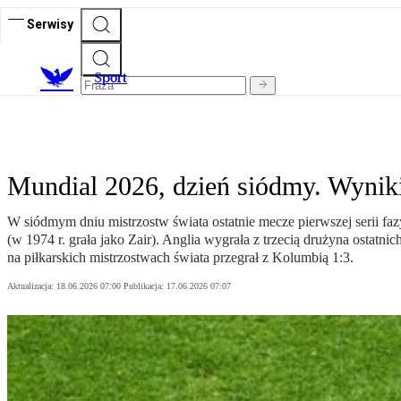
Serwisy
S
port
Mundial 2026, dzień siódmy. Wyni
W siódmym dniu mistrzostw świata ostatnie mecze pierwszej serii f
(w 1974 r. grała jako Zair). Anglia wygrała z trzecią drużyna ostat
na piłkarskich mistrzostwach świata przegrał z Kolumbią 1:3.
Aktualizacja:
18.06.2026 07:00
Publikacja:
17.06.2026 07:07