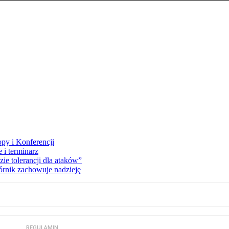
opy i Konferencji
 i terminarz
zie tolerancji dla ataków”
órnik zachowuje nadzieję
REGULAMIN