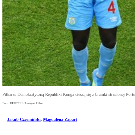
Piłkarze Demokratyczną Republiki Konga cieszą się z bramki strzelonej Portu
Foto: REUTERS/Annegret Hilse
Jakub Czermiński
,
Magdalena Zapart