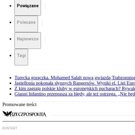
Powiązane
Polecane
Najnowsze
Tagi
Turecka gorączka. Mohamed Salah nową gwiazdą Trabzonspo
Jagiellonia pokonała słynnych Rangersów. Wyniki el. Ligi Eur
Z kim zagrają polskie kluby w europejskich pucharach? Rywale
Gianni Infantino przeprasza za błędy, ale też ostrzega. „Nie będ
Promowane treści
KONTAKT