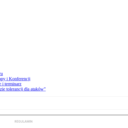
ru
opy i Konferencji
 i terminarz
zie tolerancji dla ataków”
REGULAMIN