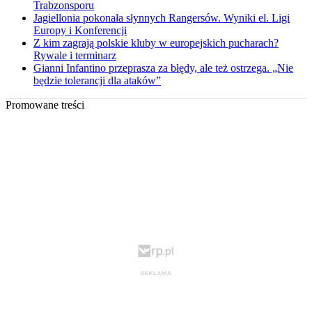
Trabzonsporu
Jagiellonia pokonała słynnych Rangersów. Wyniki el. Ligi
Europy i Konferencji
Z kim zagrają polskie kluby w europejskich pucharach?
Rywale i terminarz
Gianni Infantino przeprasza za błędy, ale też ostrzega. „Nie
będzie tolerancji dla ataków”
Promowane treści