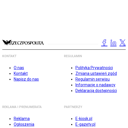
KONTAKT
REGULAMIN
O nas
Polityka Prywatności
Kontakt
Zmiana ustawień zgód
Napisz do nas
Regulamin serwisu
Informacje o nadawcy
Deklaracja dostępności
REKLAMA I PRENUMERATA
PARTNERZY
Reklama
E-kiosk.pl
Ogłoszenia
E-gazety.pl