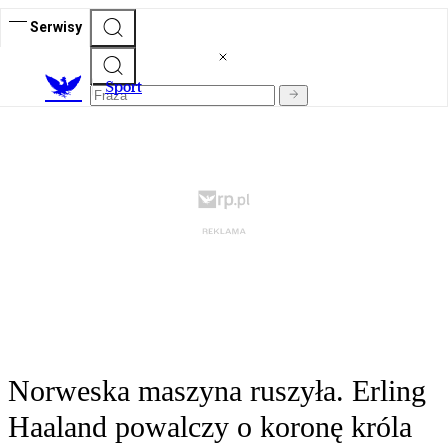
Serwisy
S
port
Norweska maszyna ruszyła. Erling
Haaland powalczy o koronę króla