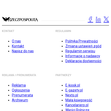
KONTAKT
REGULAMIN
O nas
Polityka Prywatności
Kontakt
Zmiana ustawień zgód
Napisz do nas
Regulamin serwisu
Informacje o nadawcy
Deklaracja dostępności
REKLAMA I PRENUMERATA
PARTNERZY
Reklama
E-kiosk.pl
Ogłoszenia
E-gazety.pl
Prenumerata
Nexto.pl
Archiwum
Mała księgowość
Kancelarierp.pl
Wieści Rolnicze