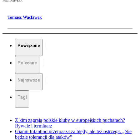
Foto: PAP/EPA
Tomasz Wacławek
Powiązane
Polecane
Najnowsze
Tagi
Z kim zagrają polskie kluby w europejskich pucharach?
Rywale i terminarz
Gianni Infantino przeprasza za błędy, ale też ostrzega. „Nie
będzie tolerancji dla ataków”