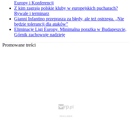
Europy i Konferencji
Z kim zagrają polskie kluby w europejskich pucharach?
Rywale i terminarz
Gianni Infantino przeprasza za błędy, ale też ostrzega. „Nie
będzie tolerancji dla ataków”
Eliminacje Ligi Europy. Minimalna porażka w Budapeszcie,
Górnik zachowuje nadzieję
Promowane treści