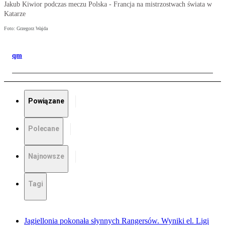
Jakub Kiwior podczas meczu Polska - Francja na mistrzostwach świata w
Katarze
Foto: Grzegorz Wajda
qm
Powiązane
Polecane
Najnowsze
Tagi
Jagiellonia pokonała słynnych Rangersów. Wyniki el. Ligi