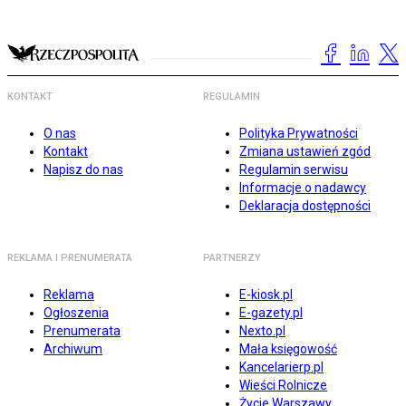
KONTAKT
REGULAMIN
O nas
Polityka Prywatności
Kontakt
Zmiana ustawień zgód
Napisz do nas
Regulamin serwisu
Informacje o nadawcy
Deklaracja dostępności
REKLAMA I PRENUMERATA
PARTNERZY
Reklama
E-kiosk.pl
Ogłoszenia
E-gazety.pl
Prenumerata
Nexto.pl
Archiwum
Mała księgowość
Kancelarierp.pl
Wieści Rolnicze
Życie Warszawy