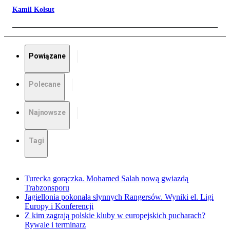
Kamil Kołsut
Powiązane
Polecane
Najnowsze
Tagi
Turecka gorączka. Mohamed Salah nową gwiazdą
Trabzonsporu
Jagiellonia pokonała słynnych Rangersów. Wyniki el. Ligi
Europy i Konferencji
Z kim zagrają polskie kluby w europejskich pucharach?
Rywale i terminarz