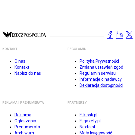
KONTAKT
REGULAMIN
O nas
Polityka Prywatności
Kontakt
Zmiana ustawień zgód
Napisz do nas
Regulamin serwisu
Informacje o nadawcy
Deklaracja dostępności
REKLAMA I PRENUMERATA
PARTNERZY
Reklama
E-kiosk.pl
Ogłoszenia
E-gazety.pl
Prenumerata
Nexto.pl
Archiwum
Mała księgowość