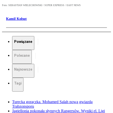
Foto: SEBASTIAN WIELECHOWSKI / SUPER EXPRESS / EAST NEWS
Kamil Kołsut
Powiązane
Polecane
Najnowsze
Tagi
Turecka gorączka. Mohamed Salah nową gwiazdą
Trabzonsporu
Jagiellonia pokonała słynnych Rangersów. Wyniki el. Ligi