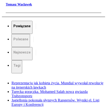
Tomasz Wacławek
Powiązane
Polecane
Najnowsze
Tagi
Reprezentacja jak kobieta życia. Mundial wywołał rewolucję
na trenerskich ławkach
Turecka gorączka. Mohamed Salah nową gwiazdą
Trabzonsporu
Jagiellonia pokonała słynnych Rangersów. Wyniki el. Ligi
Europy i Konferencji