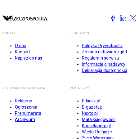
KONTAKT
REGULAMIN
O nas
Polityka Prywatności
Kontakt
Zmiana ustawień zgód
Napisz do nas
Regulamin serwisu
Informacje o nadawcy
Deklaracja dostępności
REKLAMA I PRENUMERATA
PARTNERZY
Reklama
E-kiosk.pl
Ogłoszenia
E-gazety.pl
Prenumerata
Nexto.pl
Archiwum
Mała księgowość
Kancelarierp.pl
Wieści Rolnicze
Życie Warszawy