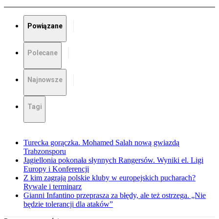
Powiązane
Polecane
Najnowsze
Tagi
Turecka gorączka. Mohamed Salah nową gwiazdą
Trabzonsporu
Jagiellonia pokonała słynnych Rangersów. Wyniki el. Ligi
Europy i Konferencji
Z kim zagrają polskie kluby w europejskich pucharach?
Rywale i terminarz
Gianni Infantino przeprasza za błędy, ale też ostrzega. „Nie
będzie tolerancji dla ataków”