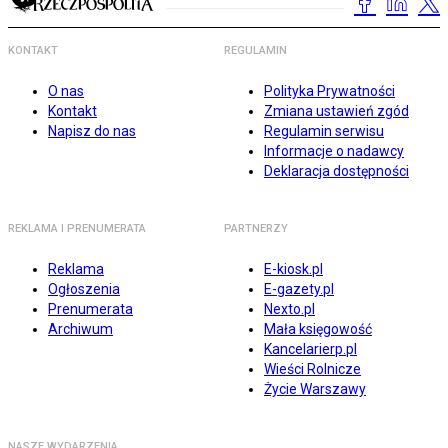
KONTAKT
REGULAMIN
O nas
Polityka Prywatności
Kontakt
Zmiana ustawień zgód
Napisz do nas
Regulamin serwisu
Informacje o nadawcy
Deklaracja dostępności
REKLAMA I PRENUMERATA
PARTNERZY
Reklama
E-kiosk.pl
Ogłoszenia
E-gazety.pl
Prenumerata
Nexto.pl
Archiwum
Mała księgowość
Kancelarierp.pl
Wieści Rolnicze
Życie Warszawy
NASZE WYDARZENIA