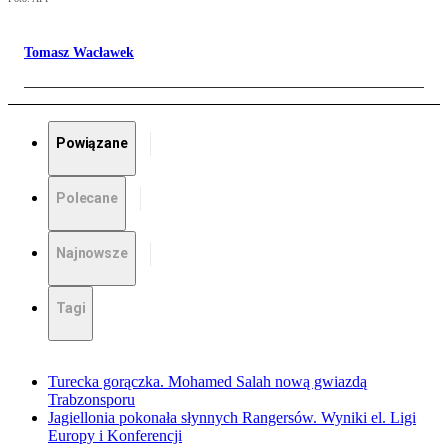
Tomasz Wacławek
Powiązane
Polecane
Najnowsze
Tagi
Turecka gorączka. Mohamed Salah nową gwiazdą
Trabzonsporu
Jagiellonia pokonała słynnych Rangersów. Wyniki el. Ligi
Europy i Konferencji