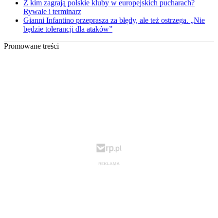
Z kim zagrają polskie kluby w europejskich pucharach?
Rywale i terminarz
Gianni Infantino przeprasza za błędy, ale też ostrzega. „Nie
będzie tolerancji dla ataków”
Promowane treści