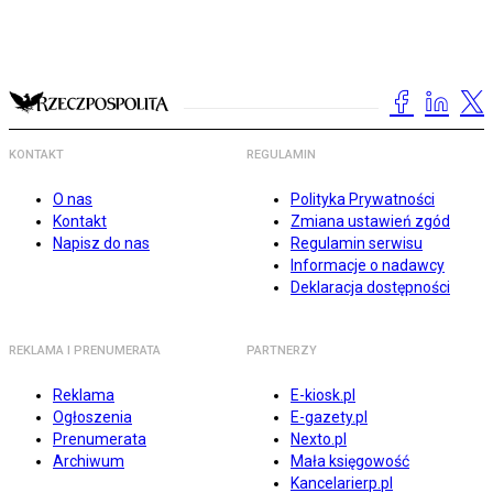
KONTAKT
REGULAMIN
O nas
Polityka Prywatności
Kontakt
Zmiana ustawień zgód
Napisz do nas
Regulamin serwisu
Informacje o nadawcy
Deklaracja dostępności
REKLAMA I PRENUMERATA
PARTNERZY
Reklama
E-kiosk.pl
Ogłoszenia
E-gazety.pl
Prenumerata
Nexto.pl
Archiwum
Mała księgowość
Kancelarierp.pl