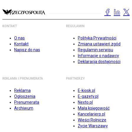
KONTAKT
REGULAMIN
O nas
Polityka Prywatności
Kontakt
Zmiana ustawień zgód
Napisz do nas
Regulamin serwisu
Informacje o nadawcy
Deklaracja dostępności
REKLAMA I PRENUMERATA
PARTNERZY
Reklama
E-kiosk.pl
Ogłoszenia
E-gazety.pl
Prenumerata
Nexto.pl
Archiwum
Mała księgowość
Kancelarierp.pl
Wieści Rolnicze
Życie Warszawy