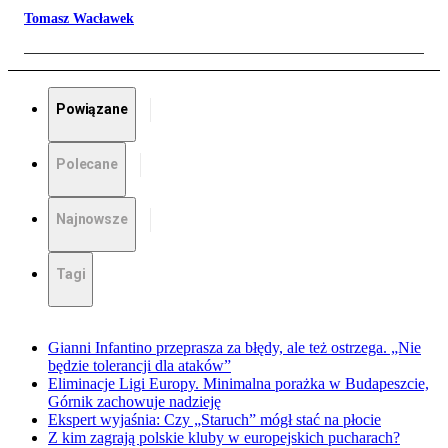
Tomasz Wacławek
Powiązane
Polecane
Najnowsze
Tagi
Gianni Infantino przeprasza za błędy, ale też ostrzega. „Nie
będzie tolerancji dla ataków”
Eliminacje Ligi Europy. Minimalna porażka w Budapeszcie,
Górnik zachowuje nadzieję
Ekspert wyjaśnia: Czy „Staruch” mógł stać na płocie
Z kim zagrają polskie kluby w europejskich pucharach?